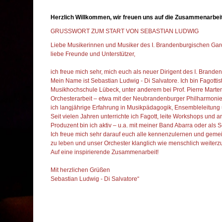
Herzlich Willkommen, wir freuen uns auf die Zusammenarbeit
GRUSSWORT ZUM START VON SEBASTIAN LUDWIG
Liebe Musikerinnen und Musiker des I. Brandenburgischen Gar
liebe Freunde und Unterstützer,
ich freue mich sehr, mich euch als neuer Dirigent des I. Brand
Mein Name ist Sebastian Ludwig - Di Salvatore. Ich bin Fagotti
Musikhochschule Lübeck, unter anderem bei Prof. Pierre Marte
Orchesterarbeit – etwa mit der Neubrandenburger Philharmoni
ich langjährige Erfahrung in Musikpädagogik, Ensembleleitung
Seit vielen Jahren unterrichte ich Fagott, leite Workshops und
Produzent bin ich aktiv – u.a. mit meiner Band Abarra oder als
Ich freue mich sehr darauf euch alle kennenzulernen und gem
zu leben und unser Orchester klanglich wie menschlich weiterz
Auf eine inspirierende Zusammenarbeit!
Mit herzlichen Grüßen
Sebastian Ludwig - Di Salvatore“