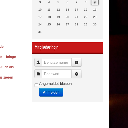
9
3
4
5
6
7
8
10
11
12
13
14
15
16
17
18
19
20
21
22
23
24
25
26
27
28
29
30
31
Mitgliederlogin
 der
k – bringe
Benutzername
 Auch als
Passwort
sizieren
Angemeldet bleiben
Anmelden