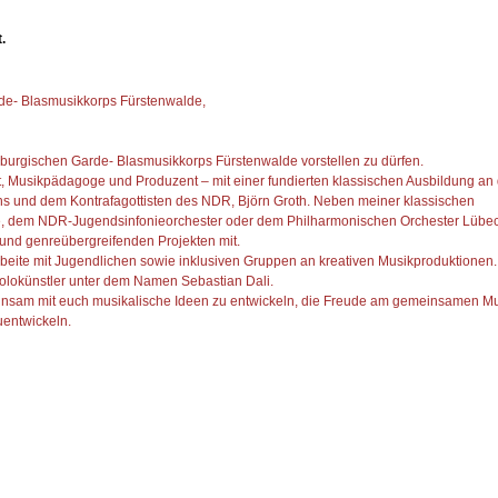
.
de- Blasmusikkorps Fürstenwalde,
enburgischen Garde- Blasmusikkorps Fürstenwalde vorstellen zu dürfen.
st, Musikpädagoge und Produzent – mit einer fundierten klassischen Ausbildung an
ns und dem Kontrafagottisten des NDR, Björn Groth. Neben meiner klassischen
e, dem NDR-Jugendsinfonieorchester oder dem Philharmonischen Orchester Lübec
 und genreübergreifenden Projekten mit.
 arbeite mit Jugendlichen sowie inklusiven Gruppen an kreativen Musikproduktionen.
 Solokünstler unter dem Namen Sebastian Dali.
einsam mit euch musikalische Ideen zu entwickeln, die Freude am gemeinsamen Mu
uentwickeln.